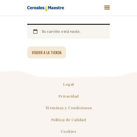
Tu carrito está vacío.
CEREALES MAESTRE
VOLVER A LA TIENDA
NUESTROS PRODUCTOS
NUESTROS VALORES
NUESTRAS MARCAS
TIENDA
Legal
NOTICIAS
Privacidad
CONTACTO
Términos y Condiciones
Política de Calidad
Cookies