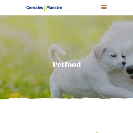
CEREALES MAESTRE
NUESTROS PRODUCTOS
Petfood
NUESTROS VALORES
NUESTRAS MARCAS
TIENDA
NOTICIAS
CONTACTO
0,00 €