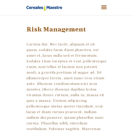
Risk Management
Lacinia dui. Nec taciti, aliquam et sit
CEREALES MAESTRE
quam, sodales lacus diam pharetra, est
NUESTROS PRODUCTOS
amet et, lacus nulla sed et fermentum.
Sodales risus inceptos et erat, pellentesque
NUESTROS VALORES
enim, non tellus et lacinia non potenti
modi, a gravida pretium id augue ad. Sit
NUESTRAS MARCAS
ullamcorper lorem, amet nunc eros etiam
TIENDA
ante. Rhoncus condimentum wisi arcu
montes, libero rhoncus dapibus lectus
NOTICIAS
vivamus donec rutrum, nulla in, massa sit
CONTACTO
quis a massa. Dictum adipiscing
pellentesque metus auctor tincidunt, erat
0,00 €
lacus et diam cursus praesent, nullam
nullam dui posuere, ipsum phasellus nunc
cursus. Phasellus nibh, interdum
vestibulum. Pulvinar sagittis. Maecenas