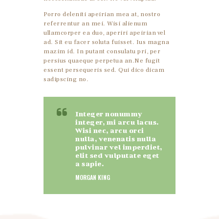
Porro deleniti apeirian mea at, nostro
referrentur an mei. Wisi alienum
ullamcorper ea duo, aperiri apeirian vel
ad. Sit eu facer soluta fuisset. Ius magna
mazim id. In putant consulatu pri, per
persius quaeque perpetua an.Ne fugit
essent persequeris sed. Qui dico dicam
sadipscing no.
Integer nonummy
integer, mi arcu lacus.
Wisi nec, arcu orci
nulla, venenatis nulla
pulvinar vel imperdiet,
elit sed vulputate eget
a sapie.
MORGAN KING