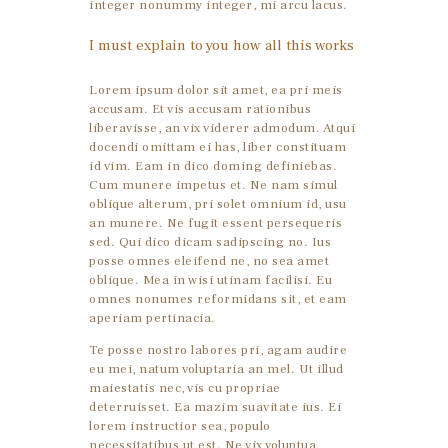
integer nonummy integer, mi arcu lacus.
I must explain to you how all this works
Lorem ipsum dolor sit amet, ea pri meis
accusam. Et vis accusam rationibus
liberavisse, an vix viderer admodum. Atqui
docendi omittam ei has, liber constituam
id vim. Eam in dico doming definiebas.
Cum munere impetus et. Ne nam simul
oblique alterum, pri solet omnium id, usu
an munere. Ne fugit essent persequeris
sed. Qui dico dicam sadipscing no. Ius
posse omnes eleifend ne, no sea amet
oblique. Mea in wisi utinam facilisi. Eu
omnes nonumes reformidans sit, et eam
aperiam pertinacia.
Te posse nostro labores pri, agam audire
eu mei, natum voluptaria an mel. Ut illud
maiestatis nec, vis cu propriae
deterruisset. Ea mazim suavitate ius. Ei
lorem instructior sea, populo
necessitatibus ut est. Ne vix voluptua.